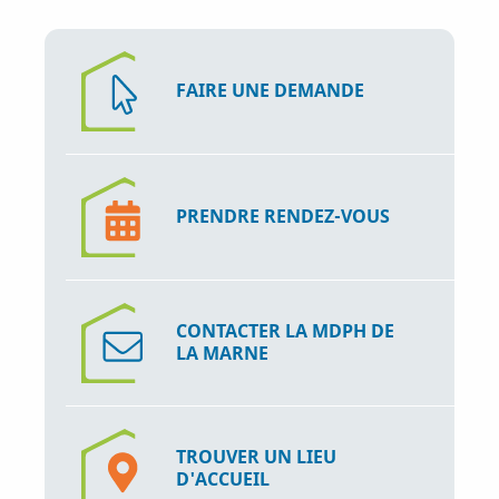
r
r
r
s
s
s
u
u
u
FAIRE UNE DEMANDE
r
r
r
F
T
L
a
w
i
PRENDRE RENDEZ-VOUS
c
i
n
e
t
k
b
t
e
CONTACTER LA MDPH DE
o
e
d
LA MARNE
o
r
I
k
n
TROUVER UN LIEU
D'ACCUEIL