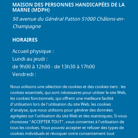
MAISON DES PERSONNES HANDICAPÉES DE LA
MARNE (MDPH)
50 avenue du Général Patton 51000 Châlons-en-
Champagne
HORAIRES
Accueil physique :
Lundi au jeudi :
de 9h00 à 12h00 - de 13h30 à 17h00
Vendredi :
de 9h00 à 12h00 - de 13h30 à 16h30
Nous utilisons une sélection de cookies et des cookies tiers : les
Standard téléphonique :
cookies essentiels, qui sont nécessaires pour utiliser le site Web,
Lundi au jeudi :
les cookies fonctionnels, qui offrent une meilleure facilité
d'utilisation lors de l'utilisation du site Web; les cookies
de 9h00 à 12h30 - de 13h30 à 17h00
d'analyse, que nous utilisons pour générer des données
Vendredi :
agrégées sur l'utilisation du site Web et des statistiques; Si vous
de 9h00 à 12h30 - de 13h30 à 16h30
choisissez "ACCEPTER TOUT", vous consentez à l'utilisation de
tous les cookies. Vous pouvez accepter et refuser des types de
TÉL :
+33 (0) 3 26 26 06 06
cookies individuels et révoquer votre consentement tout