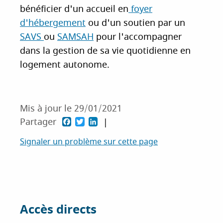
bénéficier d'un accueil en
foyer
d'hébergement
ou d'un soutien par un
SAVS
ou
SAMSAH
pour l'accompagner
dans la gestion de sa vie quotidienne en
logement autonome.
Mis à jour le 29/01/2021
P
P
P
Partager
a
a
a
Signaler un problème sur cette page
r
r
r
t
t
t
a
a
a
g
g
g
Accès directs
e
e
e