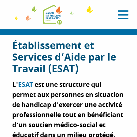
A
l
O
l
u
e
v
r
r
i
a
Établissement et
r
l
u
e
Services d’Aide par le
c
m
e
o
Travail (ESAT)
n
n
u
t
L'
ESAT
est une structure qui
e
n
permet aux personnes en situation
u
de handicap d'exercer une activité
p
r
professionnelle tout en bénéficiant
i
d'un soutien médico-social et
n
éducatif dans un milieu protégé.
c