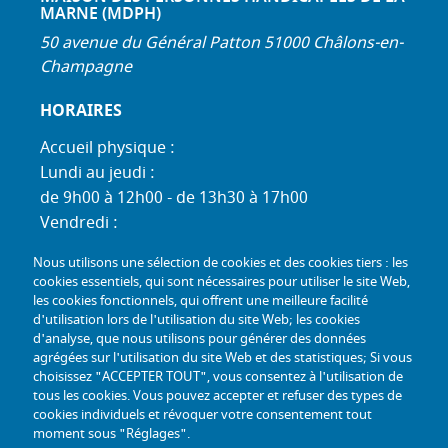
MARNE (MDPH)
50 avenue du Général Patton 51000 Châlons-en-
Champagne
HORAIRES
Accueil physique :
Lundi au jeudi :
de 9h00 à 12h00 - de 13h30 à 17h00
Vendredi :
de 9h00 à 12h00 - de 13h30 à 16h30
Nous utilisons une sélection de cookies et des cookies tiers : les
Standard téléphonique :
cookies essentiels, qui sont nécessaires pour utiliser le site Web,
Lundi au jeudi :
les cookies fonctionnels, qui offrent une meilleure facilité
d'utilisation lors de l'utilisation du site Web; les cookies
de 9h00 à 12h30 - de 13h30 à 17h00
d'analyse, que nous utilisons pour générer des données
Vendredi :
agrégées sur l'utilisation du site Web et des statistiques; Si vous
de 9h00 à 12h30 - de 13h30 à 16h30
choisissez "ACCEPTER TOUT", vous consentez à l'utilisation de
tous les cookies. Vous pouvez accepter et refuser des types de
TÉL :
+33 (0) 3 26 26 06 06
cookies individuels et révoquer votre consentement tout
moment sous "Réglages".
COURRIEL :
accueil@mdph51.fr