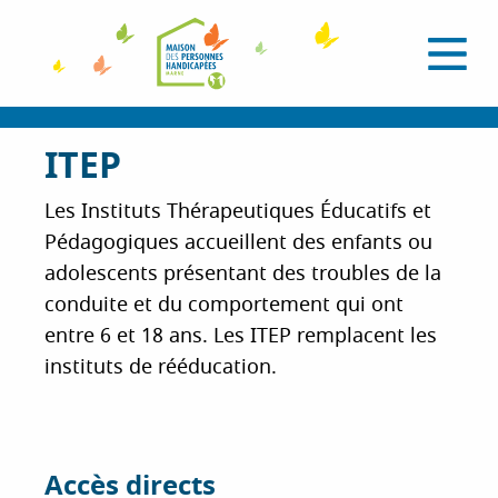
A
l
O
l
u
e
v
r
r
i
a
ITEP
r
l
u
e
c
m
Les Instituts Thérapeutiques Éducatifs et
e
o
Pédagogiques accueillent des enfants ou
n
n
u
adolescents présentant des troubles de la
t
conduite et du comportement qui ont
e
n
entre 6 et 18 ans. Les ITEP remplacent les
u
instituts de rééducation.
p
r
i
n
Accès directs
c