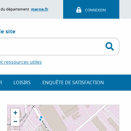
marne.fr
ite du département
CONNEXION
e site
 ressources utiles
R
LOISIRS
ENQUÊTE DE SATISFACTION
+
−