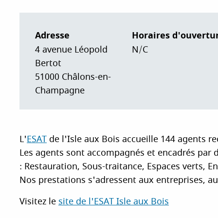
i
p
a
Adresse
Horaires d'ouvertu
l
4 avenue Léopold
N/C
Bertot
51000
Châlons-en-
Champagne
L'
ESAT
de l'Isle aux Bois accueille 144 agents r
Les agents sont accompagnés et encadrés par de
: Restauration, Sous-traitance, Espaces verts, E
Nos prestations s'adressent aux entreprises, aux
Visitez le
site de l'ESAT
Isle aux Bois