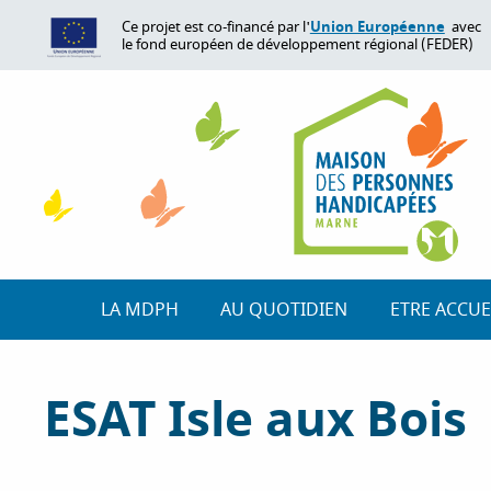
A
Union Européenne
Ce projet est co-financé par l'
avec
l
le fond européen de développement régional (FEDER)
l
e
r
a
u
c
o
n
t
e
LA MDPH
AU QUOTIDIEN
ETRE ACCUE
n
u
p
ESAT Isle aux Bois
r
i
n
c