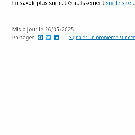
En savoir plus sur cet établissement
sur le site 
Mis à jour le 26/05/2025
P
P
P
Partager
Signaler un problème sur ce
a
a
a
r
r
r
t
t
t
a
a
a
g
g
g
e
e
e
r
r
r
s
s
s
u
u
u
r
r
r