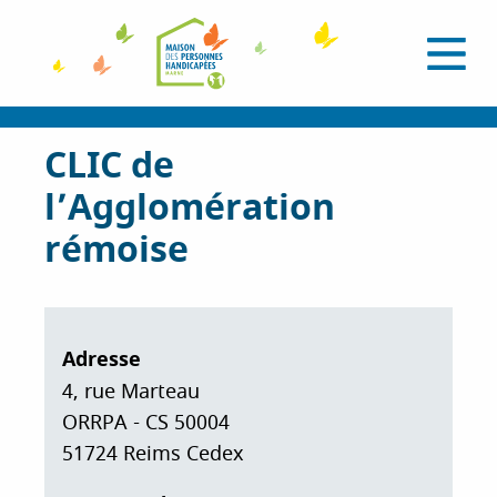
A
l
O
l
u
e
v
r
r
i
a
CLIC de
r
l
u
e
l’Agglomération
c
m
e
o
rémoise
n
n
u
t
e
n
Adresse
u
p
4, rue Marteau
r
ORRPA - CS 50004
i
51724
Reims
Cedex
n
c