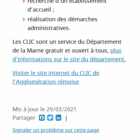
recherche d’un établissement
d’accueil ;
réalisation des démarches
administratives.
Les CLIC sont un service du Département
de la Marne gratuit et ouvert à tous,
plus
d'informations sur le site du département.
Visiter le site internet du CLIC de
l’Agglomération rémoise
Mis à jour le 29/03/2021
P
P
P
Partager
a
a
a
Signaler un problème sur cette page
r
r
r