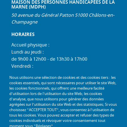
MAISON DES PERSONNES HANDICAPÉES DE LA
MARNE (MDPH)
50 avenue du Général Patton 51000 Châlons-en-
Champagne
HORAIRES
Accueil physique :
Lundi au jeudi :
de 9h00 à 12h00 - de 13h30 à 17h00
Vendredi :
de 9h00 à 12h00 - de 13h30 à 16h30
Nous utilisons une sélection de cookies et des cookies tiers : les
Standard téléphonique :
cookies essentiels, qui sont nécessaires pour utiliser le site Web,
Lundi au jeudi :
les cookies fonctionnels, qui offrent une meilleure facilité
d'utilisation lors de l'utilisation du site Web; les cookies
de 9h00 à 12h30 - de 13h30 à 17h00
d'analyse, que nous utilisons pour générer des données
Vendredi :
agrégées sur l'utilisation du site Web et des statistiques; Si vous
de 9h00 à 12h30 - de 13h30 à 16h30
choisissez "ACCEPTER TOUT", vous consentez à l'utilisation de
tous les cookies. Vous pouvez accepter et refuser des types de
TÉL :
+33 (0) 3 26 26 06 06
cookies individuels et révoquer votre consentement tout
moment sous "Réglages".