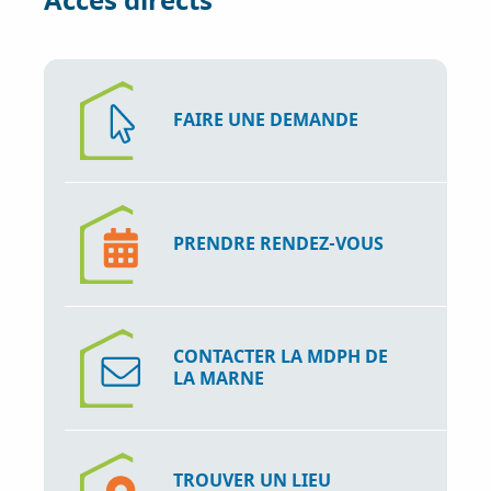
Accès directs
o
r
I
k
n
FAIRE UNE DEMANDE
PRENDRE RENDEZ-VOUS
CONTACTER LA MDPH DE
LA MARNE
TROUVER UN LIEU