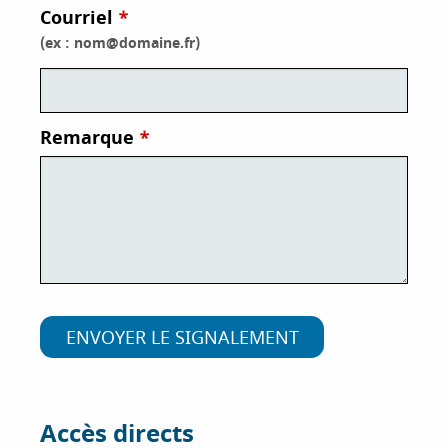
Courriel
i
p
(ex : nom@domaine.fr)
a
l
Remarque
Accès directs