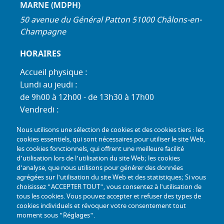
MARNE (MDPH)
50 avenue du Général Patton 51000 Châlons-en-
Champagne
HORAIRES
Accueil physique :
Lundi au jeudi :
de 9h00 à 12h00 - de 13h30 à 17h00
Vendredi :
de 9h00 à 12h00 - de 13h30 à 16h30
Nous utilisons une sélection de cookies et des cookies tiers : les
Standard téléphonique :
cookies essentiels, qui sont nécessaires pour utiliser le site Web,
Lundi au jeudi :
les cookies fonctionnels, qui offrent une meilleure facilité
d'utilisation lors de l'utilisation du site Web; les cookies
de 9h00 à 12h30 - de 13h30 à 17h00
d'analyse, que nous utilisons pour générer des données
Vendredi :
agrégées sur l'utilisation du site Web et des statistiques; Si vous
de 9h00 à 12h30 - de 13h30 à 16h30
choisissez "ACCEPTER TOUT", vous consentez à l'utilisation de
tous les cookies. Vous pouvez accepter et refuser des types de
TÉL :
+33 (0) 3 26 26 06 06
cookies individuels et révoquer votre consentement tout
moment sous "Réglages".
COURRIEL :
accueil@mdph51.fr