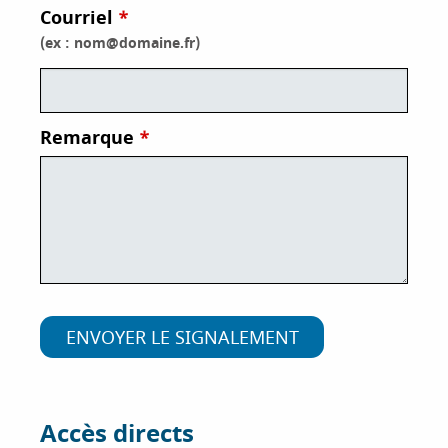
Courriel
i
p
(ex : nom@domaine.fr)
a
l
Remarque
Accès directs