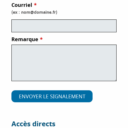
Courriel
i
p
(ex : nom@domaine.fr)
a
l
Remarque
Accès directs