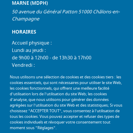
MARNE (MDPH)
50 avenue du Général Patton 51000 Châlons-en-
Champagne
HORAIRES
Accueil physique :
Lundi au jeudi :
de 9h00 à 12h00 - de 13h30 à 17h00
Vendredi :
de 9h00 à 12h00 - de 13h30 à 16h30
Nous utilisons une sélection de cookies et des cookies tiers : les
Standard téléphonique :
cookies essentiels, qui sont nécessaires pour utiliser le site Web,
Lundi au jeudi :
les cookies fonctionnels, qui offrent une meilleure facilité
d'utilisation lors de l'utilisation du site Web; les cookies
de 9h00 à 12h30 - de 13h30 à 17h00
d'analyse, que nous utilisons pour générer des données
Vendredi :
agrégées sur l'utilisation du site Web et des statistiques; Si vous
de 9h00 à 12h30 - de 13h30 à 16h30
choisissez "ACCEPTER TOUT", vous consentez à l'utilisation de
tous les cookies. Vous pouvez accepter et refuser des types de
TÉL :
+33 (0) 3 26 26 06 06
cookies individuels et révoquer votre consentement tout
moment sous "Réglages".
COURRIEL :
accueil@mdph51.fr