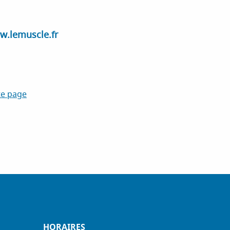
w.lemuscle.fr
te page
HORAIRES