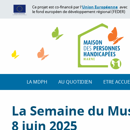
A
Union Européenne
Ce projet est co-financé par l'
avec
l
le fond européen de développement régional (FEDER)
l
e
r
a
u
c
o
n
t
e
LA MDPH
AU QUOTIDIEN
ETRE ACCUE
n
u
p
La Semaine du Mus
r
i
8 juin 2025
n
c