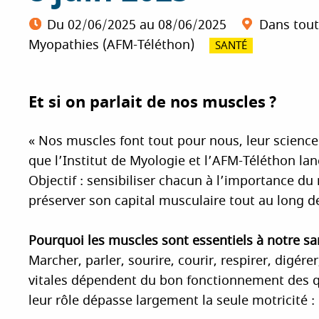
i
Du
02/06/2025
au
08/06/2025
Dans tout
p
Myopathies (AFM-Téléthon)
SANTÉ
a
l
Et si on parlait de nos muscles ?
« Nos muscles font tout pour nous, leur science e
que l’Institut de Myologie et l’AFM-Téléthon lan
Objectif : sensibiliser chacun à l’importance du
préserver son capital musculaire tout au long de
Pourquoi les muscles sont essentiels à notre sa
Marcher, parler, sourire, courir, respirer, digé
vitales dépendent du bon fonctionnement des 
leur rôle dépasse largement la seule motricité :