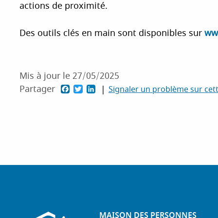
actions de proximité.
Des outils clés en main sont disponibles sur
ww
Mis à jour le
27/05/2025
F
T
L
Partager
Signaler un problème sur cet
a
w
i
c
i
n
e
t
k
b
t
e
o
e
d
o
r
I
k
n
MAISON DES PERSONNES