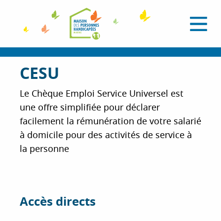
A
l
O
l
u
e
v
r
r
i
a
CESU
r
l
u
e
c
m
Le Chèque Emploi Service Universel est
e
o
une offre simplifiée pour déclarer
n
n
u
facilement la rémunération de votre salarié
t
à domicile pour des activités de service à
e
n
la personne
u
p
r
i
Accès directs
n
c