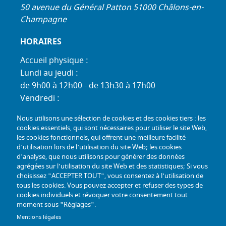
50 avenue du Général Patton 51000 Châlons-en-
Champagne
HORAIRES
Accueil physique :
Lundi au jeudi :
de 9h00 à 12h00 - de 13h30 à 17h00
Vendredi :
de 9h00 à 12h00 - de 13h30 à 16h30
Nous utilisons une sélection de cookies et des cookies tiers : les
Standard téléphonique :
cookies essentiels, qui sont nécessaires pour utiliser le site Web,
Lundi au jeudi :
les cookies fonctionnels, qui offrent une meilleure facilité
d'utilisation lors de l'utilisation du site Web; les cookies
de 9h00 à 12h30 - de 13h30 à 17h00
d'analyse, que nous utilisons pour générer des données
Vendredi :
agrégées sur l'utilisation du site Web et des statistiques; Si vous
de 9h00 à 12h30 - de 13h30 à 16h30
choisissez "ACCEPTER TOUT", vous consentez à l'utilisation de
tous les cookies. Vous pouvez accepter et refuser des types de
TÉL :
+33 (0) 3 26 26 06 06
cookies individuels et révoquer votre consentement tout
moment sous "Réglages".
COURRIEL :
accueil@mdph51.fr
Mentions légales