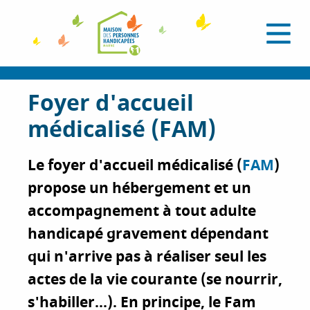
A
l
O
l
u
e
v
r
r
i
a
Foyer d'accueil
r
l
u
e
médicalisé (FAM)
c
m
e
o
n
n
u
Le foyer d'accueil médicalisé (
FAM
)
t
propose un hébergement et un
e
n
accompagnement à tout adulte
u
handicapé gravement dépendant
p
qui n'arrive pas à réaliser seul les
r
i
actes de la vie courante (se nourrir,
n
s'habiller...). En principe, le Fam
c