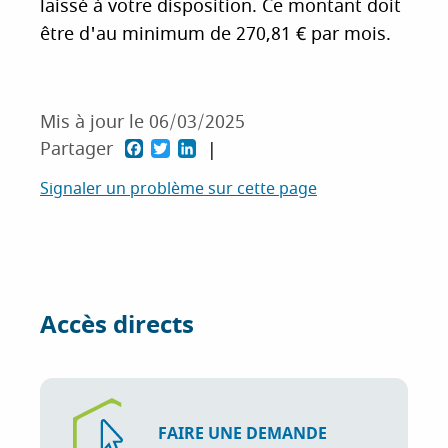
laissé à votre disposition. Ce montant doit
être d'au minimum de 270,81 € par mois.
Mis à jour le 06/03/2025
F
T
L
Partager
a
w
i
Signaler un problème sur cette page
c
i
n
e
t
k
b
t
e
o
e
d
Accès directs
o
r
I
k
n
FAIRE UNE DEMANDE