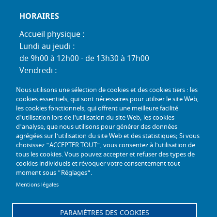
HORAIRES
Accueil physique :
Lundi au jeudi :
de 9h00 à 12h00 - de 13h30 à 17h00
Vendredi :
de 9h00 à 12h00 - de 13h30 à 16h30
Nous utilisons une sélection de cookies et des cookies tiers : les
Standard téléphonique :
cookies essentiels, qui sont nécessaires pour utiliser le site Web,
Lundi au jeudi :
les cookies fonctionnels, qui offrent une meilleure facilité
d'utilisation lors de l'utilisation du site Web; les cookies
de 9h00 à 12h30 - de 13h30 à 17h00
d'analyse, que nous utilisons pour générer des données
Vendredi :
agrégées sur l'utilisation du site Web et des statistiques; Si vous
de 9h00 à 12h30 - de 13h30 à 16h30
choisissez "ACCEPTER TOUT", vous consentez à l'utilisation de
tous les cookies. Vous pouvez accepter et refuser des types de
TÉL :
+33 (0) 3 26 26 06 06
cookies individuels et révoquer votre consentement tout
moment sous "Réglages".
COURRIEL :
accueil@mdph51.fr
Mentions légales
PARAMÈTRES DES COOKIES