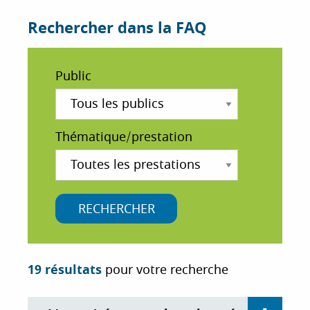
i
Rechercher dans la FAQ
p
a
l
Public
Thématique/prestation
19 résultats
pour votre recherche