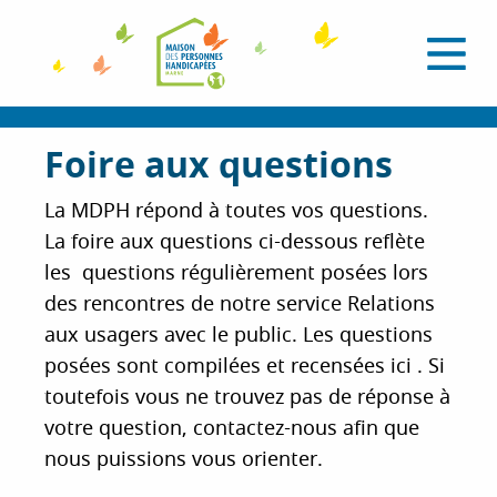
A
l
O
l
u
e
v
r
r
i
a
Foire aux questions
r
l
u
e
c
m
La MDPH répond à toutes vos questions.
e
o
La foire aux questions ci-dessous reflète
n
n
u
les questions régulièrement posées lors
t
des rencontres de notre service Relations
e
n
aux usagers avec le public. Les questions
u
posées sont compilées et recensées ici . Si
p
toutefois vous ne trouvez pas de réponse à
r
votre question, contactez-nous afin que
i
nous puissions vous orienter.
n
c