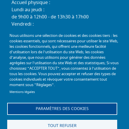
Accueil physique :
Lundi au jeudi :
de 9h00 à 12h00 - de 13h30 à 17h00
Vendredi :
de 9h00 à 12h00 - de 13h30 à 16h30
Nous utilisons une sélection de cookies et des cookies tiers : les
Standard téléphonique :
cookies essentiels, qui sont nécessaires pour utiliser le site Web,
Lundi au jeudi :
les cookies fonctionnels, qui offrent une meilleure facilité
d'utilisation lors de l'utilisation du site Web; les cookies
de 9h00 à 12h30 - de 13h30 à 17h00
d'analyse, que nous utilisons pour générer des données
Vendredi :
agrégées sur l'utilisation du site Web et des statistiques; Si vous
de 9h00 à 12h30 - de 13h30 à 16h30
choisissez "ACCEPTER TOUT", vous consentez à l'utilisation de
tous les cookies. Vous pouvez accepter et refuser des types de
TÉL :
+33 (0) 3 26 26 06 06
cookies individuels et révoquer votre consentement tout
moment sous "Réglages".
COURRIEL :
accueil@mdph51.fr
Mentions légales
PARAMÈTRES DES COOKIES
Offres d'emploi
Accessibilité - Conformité partielle
Gestion des cookies
Plan du site
TOUT REFUSER