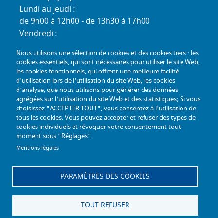
Lundi au jeudi :
de 9h00 à 12h00 - de 13h30 à 17h00
Vendredi :
de 9h00 à 12h00 - de 13h30 à 16h30
Nous utilisons une sélection de cookies et des cookies tiers : les
Standard téléphonique :
cookies essentiels, qui sont nécessaires pour utiliser le site Web,
Lundi au jeudi :
les cookies fonctionnels, qui offrent une meilleure facilité
d'utilisation lors de l'utilisation du site Web; les cookies
de 9h00 à 12h30 - de 13h30 à 17h00
d'analyse, que nous utilisons pour générer des données
Vendredi :
agrégées sur l'utilisation du site Web et des statistiques; Si vous
de 9h00 à 12h30 - de 13h30 à 16h30
choisissez "ACCEPTER TOUT", vous consentez à l'utilisation de
tous les cookies. Vous pouvez accepter et refuser des types de
TÉL :
+33 (0) 3 26 26 06 06
cookies individuels et révoquer votre consentement tout
moment sous "Réglages".
COURRIEL :
accueil@mdph51.fr
Mentions légales
PARAMÈTRES DES COOKIES
Offres d'emploi
Accessibilité - Conformité partielle
Gestion des cookies
Plan du site
TOUT REFUSER
Mentions légales
Facebook
Instagram