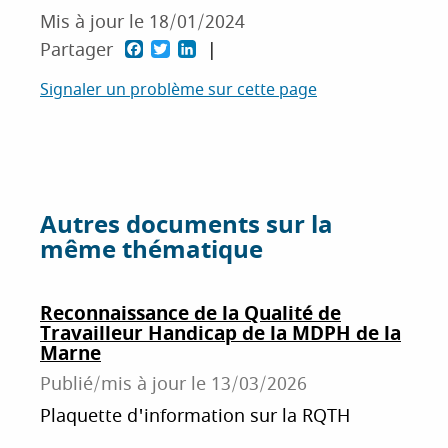
Mis à jour le
18/01/2024
F
T
L
Partager
a
w
i
Signaler un problème sur cette page
c
i
n
e
t
k
b
t
e
o
e
d
Autres documents sur la
o
r
I
même thématique
k
n
Reconnaissance de la Qualité de
Travailleur Handicap de la MDPH de la
Marne
Publié/mis à jour le
13/03/2026
Plaquette d'information sur la RQTH