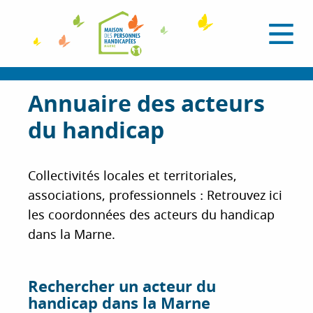
A
l
O
l
u
e
v
r
r
i
a
Annuaire des acteurs
r
l
u
e
du handicap
c
m
e
o
n
n
u
t
Collectivités locales et territoriales,
e
associations, professionnels : Retrouvez ici
n
les coordonnées des acteurs du handicap
u
dans la Marne.
p
r
i
Rechercher un acteur du
n
handicap dans la Marne
c