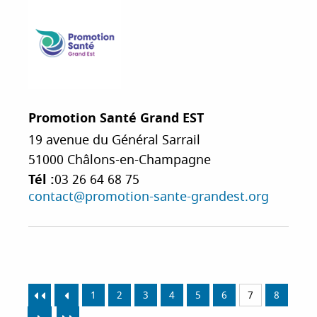
Promotion Santé Grand EST
19 avenue du Général Sarrail
51000
Châlons-en-Champagne
Tél :
03 26 64 68 75
contact@promotion-sante-grandest.org
1
2
3
4
5
6
7
8