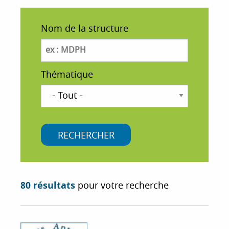
i
p
Nom de la structure
a
l
Thématique
80 résultats
pour votre recherche