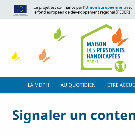
A
Union Européenne
Ce projet est co-financé par l'
avec
l
le fond européen de développement régional (FEDER)
l
e
r
a
u
c
o
n
t
e
LA MDPH
AU QUOTIDIEN
ETRE ACCUE
n
u
p
Signaler un conte
r
i
n
c