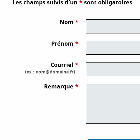
Les champs suivis d’un
*
sont obligatoires.
i
p
a
Nom
l
Prénom
Courriel
(ex : nom@domaine.fr)
Remarque