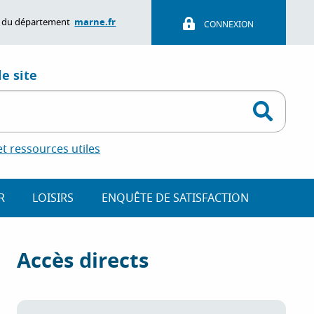
marne.fr
ite du département
CONNEXION
e site
 ressources utiles
R
LOISIRS
ENQUÊTE DE SATISFACTION
Accès directs