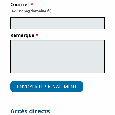
Courriel
i
p
(ex : nom@domaine.fr)
a
l
Remarque
Accès directs