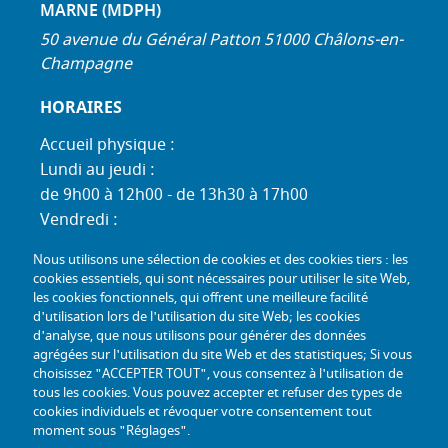
MARNE (MDPH)
50 avenue du Général Patton 51000 Châlons-en-
Champagne
HORAIRES
Accueil physique :
Lundi au jeudi :
de 9h00 à 12h00 - de 13h30 à 17h00
Vendredi :
de 9h00 à 12h00 - de 13h30 à 16h30
Nous utilisons une sélection de cookies et des cookies tiers : les
Standard téléphonique :
cookies essentiels, qui sont nécessaires pour utiliser le site Web,
Lundi au jeudi :
les cookies fonctionnels, qui offrent une meilleure facilité
d'utilisation lors de l'utilisation du site Web; les cookies
de 9h00 à 12h30 - de 13h30 à 17h00
d'analyse, que nous utilisons pour générer des données
Vendredi :
agrégées sur l'utilisation du site Web et des statistiques; Si vous
de 9h00 à 12h30 - de 13h30 à 16h30
choisissez "ACCEPTER TOUT", vous consentez à l'utilisation de
tous les cookies. Vous pouvez accepter et refuser des types de
TÉL :
+33 (0) 3 26 26 06 06
cookies individuels et révoquer votre consentement tout
moment sous "Réglages".
COURRIEL :
accueil@mdph51.fr